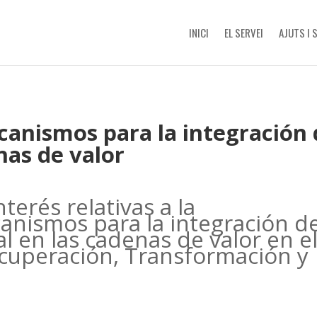
INICI
EL SERVEI
AJUTS I 
canismos para la integración d
enas de valor
terés relativas a la
canismos para la integración d
ial en las cadenas de valor en e
cuperación, Transformación y