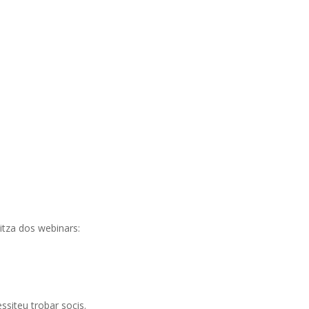
s
nitza dos webinars:
essiteu trobar socis.