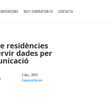
SUBVENCIONS
NEXT GENERATION EU
CONTACTA
e residències
ervir dades per
unicació
2 des., 2021
s
Convocatòries