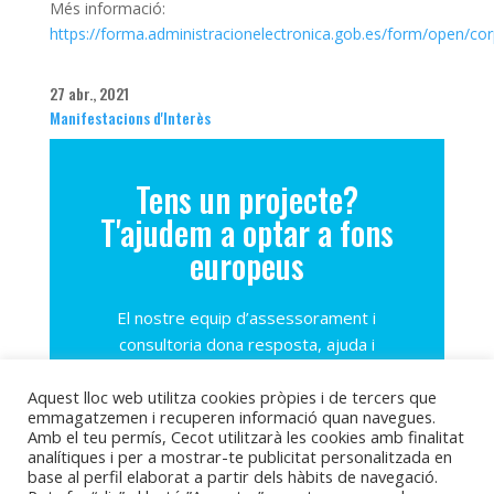
Més informació:
https://forma.administracionelectronica.gob.es/form/open/co
27 abr., 2021
Manifestacions d'Interès
Tens un projecte?
T'ajudem a optar a fons
europeus
El nostre equip d’assessorament i
consultoria dona resposta, ajuda i
acompanya a totes aquelles petites i
Aquest lloc web utilitza cookies pròpies i de tercers que
mitjanes empreses que volen optar a
emmagatzemen i recuperen informació quan navegues.
fons europeus a través d’un projecte
Amb el teu permís, Cecot utilitzarà les cookies amb finalitat
innovador i transformador
analítiques i per a mostrar-te publicitat personalitzada en
base al perfil elaborat a partir dels hàbits de navegació.