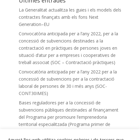
Últimes entrades
La Generalitat actualitza les guies i els models dels
contractes finançats amb els fons Next
Generation–EU
Convocatòria anticipada per a l’any 2022, per a la
concessió de subvencions destinades a la
contractació en pràctiques de persones joves en
situació d’atur per a empreses i cooperatives de
treball associat (SOC – Contractació pràctiques)
Convocatòria anticipada per a l’any 2022 per a la
concessió de subvencions per a la contractació
laboral de persones de 30 i més anys (SOC-
CONT30IMES)
Bases reguladores per a la concessió de
subvencions públiques destinades al finançament
del Programa per promoure l’emprenedoria
territorial especialitzada (Programa primer de
preacceleració)
Aquest lloc web utilitza cookies pròpies i de tercers que